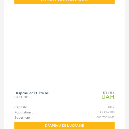
Drapeau de l'Ukraine
DEVISE
UAH
UKRAINE
Capitale
KIEV
Population :
45.426.200
Superficie :
603.700 KM2
DRAPEAU DE L'UKRAINE