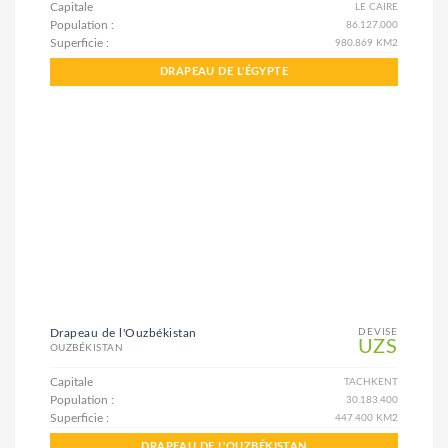
Capitale
LE CAIRE
Population :
86.127.000
Superficie :
980.869 KM2
DRAPEAU DE L'ÉGYPTE
Drapeau de l'Ouzbékistan
DEVISE
UZS
OUZBÉKISTAN
Capitale
TACHKENT
Population :
30.183.400
Superficie :
447.400 KM2
DRAPEAU DE L'OUZBÉKISTAN