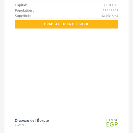
Capitale
BRUXELLES
Population :
11.132.269
Superficie :
32.545 KM2
DRAPEAU DE LA BELGIQUE
Drapeau de l'Égypte
DEVISE
EGP
ÉGYPTE