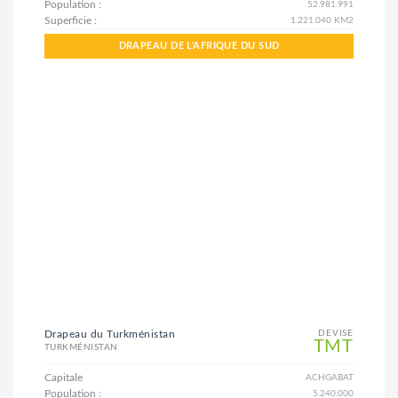
Population :
52.981.991
Superficie :
1.221.040 KM2
DRAPEAU DE L'AFRIQUE DU SUD
Drapeau du Turkménistan
DEVISE
TMT
TURKMÉNISTAN
Capitale
ACHGABAT
Population :
5.240.000