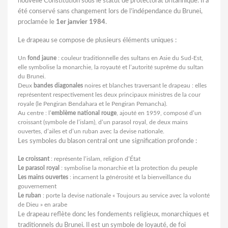
nouvelle Constitution sous le statut de protectorat britannique. Il a
été conservé sans changement lors de l’indépendance du Brunei,
proclamée le
1er janvier 1984
.
Le drapeau se compose de plusieurs éléments uniques :
Un
fond jaune
: couleur traditionnelle des sultans en Asie du Sud-Est,
elle symbolise la monarchie, la royauté et l’autorité suprême du sultan
du Brunei.
Deux
bandes diagonales
noires et blanches traversant le drapeau : elles
représentent respectivement les deux principaux ministres de la cour
royale (le Pengiran Bendahara et le Pengiran Pemancha).
Au centre : l’
emblème national rouge
, ajouté en 1959, composé d’un
croissant (symbole de l’islam), d’un parasol royal, de deux mains
ouvertes, d’ailes et d’un ruban avec la devise nationale.
Les symboles du blason central ont une signification profonde :
Le croissant
: représente l’islam, religion d’État
Le parasol royal
: symbolise la monarchie et la protection du peuple
Les mains ouvertes
: incarnent la générosité et la bienveillance du
gouvernement
Le ruban
: porte la devise nationale « Toujours au service avec la volonté
de Dieu » en arabe
Le drapeau reflète donc les fondements religieux, monarchiques et
traditionnels du Brunei. Il est un symbole de loyauté, de foi