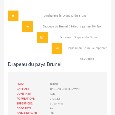
Téléchargez le
Drapeau du Brunei
Drapeau du Brunei à télécharger
en 2048px
Imprimez
Drapeau du Brunei
Drapeau du Brunei à imprimer
en 2048px
Drapeau du pays Brunei
PAYS :
BRUNEI
CAPITAL :
BANDAR SERI BEGAWAN
CONTINENT :
ASIE
POPULATION :
393.162
SUPERFICIE :
5.765 KM2
CODE PAYS:
BN
DOMAINE WEB :
.BN