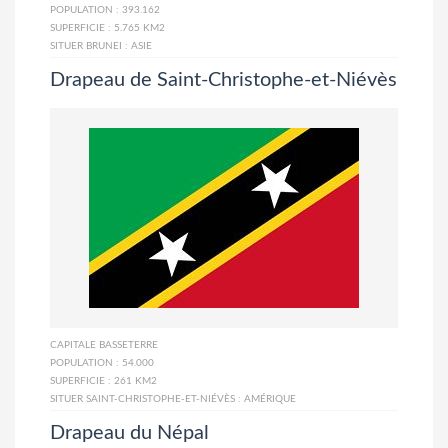
POPULATION :
393.162
SUPERFICIE :
5.765 KM2
SITUER BRUNEI :
ASIE
Drapeau de Saint-Christophe-et-Niévès
CAPITALE
BASSETERRE
POPULATION :
54.000
SUPERFICIE :
261 KM2
SITUER SAINT-CHRISTOPHE-ET-NIÉVÈS :
AMÉRIQUE
Drapeau du Népal