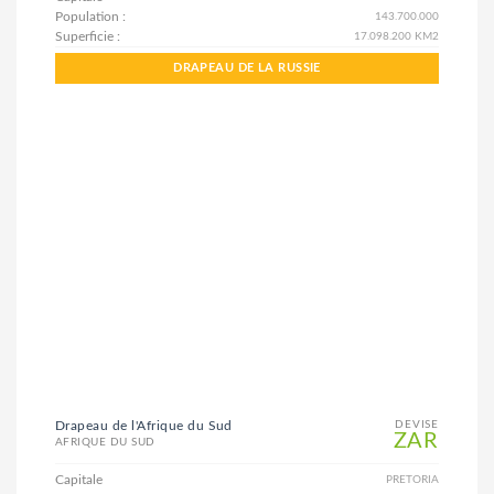
Population :
143.700.000
Superficie :
17.098.200 KM2
DRAPEAU DE LA RUSSIE
Drapeau de l'Afrique du Sud
DEVISE
ZAR
AFRIQUE DU SUD
Capitale
PRETORIA