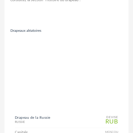
consultez la section “Histoire du drapeau”.
Drapeaux aléatoires
Drapeau de la Russie
DEVISE
RUB
RUSSIE
Capitale
MOSCOU