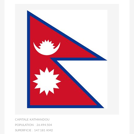
CAPITALE
KATMANDOU
POPULATION :
26.494.504
SUPERFICIE :
147.181 KM2