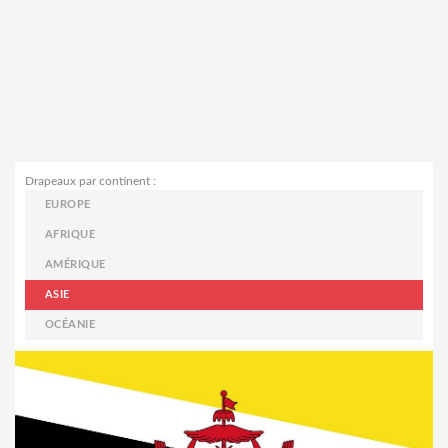
Drapeaux par continent :
EUROPE
AFRIQUE
AMÉRIQUE
ASIE
OCÉANIE