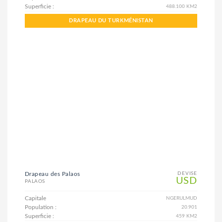
Superficie :
488.100 KM2
DRAPEAU DU TURKMÉNISTAN
Drapeau des Palaos
DEVISE
USD
PALAOS
Capitale
NGERULMUD
Population :
20.901
Superficie :
459 KM2