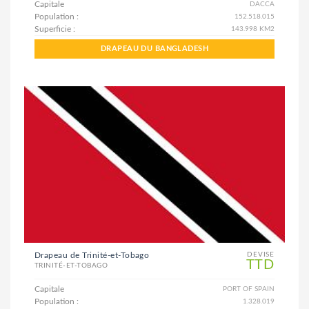
Capitale
DACCA
Population :
152.518.015
Superficie :
143.998 KM2
DRAPEAU DU BANGLADESH
Drapeau de Trinité-et-Tobago
DEVISE
TTD
TRINITÉ-ET-TOBAGO
Capitale
PORT OF SPAIN
Population :
1.328.019