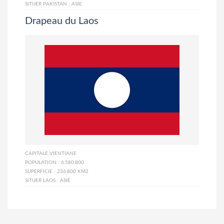
SITUER PAKISTAN :
ASIE
Drapeau du Laos
CAPITALE
VIENTIANE
POPULATION :
6.580.800
SUPERFICIE :
236.800 KM2
SITUER LAOS :
ASIE