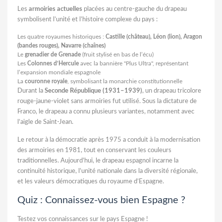
Les
armoiries actuelles
placées au centre-gauche du drapeau
symbolisent l’unité et l’histoire complexe du pays :
Les quatre royaumes historiques :
Castille (château), Léon (lion), Aragon
(bandes rouges), Navarre (chaînes)
Le
grenadier de Grenade
(fruit stylisé en bas de l’écu)
Les
Colonnes d’Hercule
avec la bannière "Plus Ultra", représentant
l’expansion mondiale espagnole
La
couronne royale
, symbolisant la monarchie constitutionnelle
Durant la
Seconde République (1931–1939)
, un drapeau tricolore
rouge-jaune-violet sans armoiries fut utilisé. Sous la dictature de
Franco, le drapeau a connu plusieurs variantes, notamment avec
l’aigle de Saint-Jean.
Le retour à la démocratie après 1975 a conduit à la modernisation
des armoiries en 1981, tout en conservant les couleurs
traditionnelles. Aujourd’hui, le drapeau espagnol incarne la
continuité historique, l’unité nationale dans la diversité régionale,
et les valeurs démocratiques du royaume d’Espagne.
Quiz : Connaissez-vous bien Espagne ?
Testez vos connaissances sur le pays Espagne !