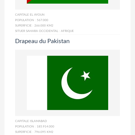
CAPITALE
EL AYOUN
POPULATION :
567.000
SUPERFICIE :
266.000 KM2
SITUER SAHARA OCCIDENTAL :
AFRIQUE
Drapeau du Pakistan
CAPITALE
ISLAMABAD
POPULATION :
185.914.000
SUPERFICIE :
796.095 KM2