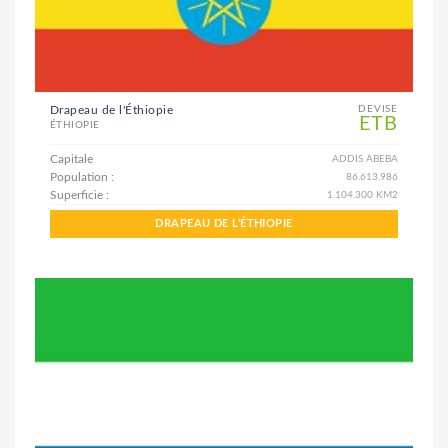
Drapeau de l'Éthiopie
DEVISE
ETB
ÉTHIOPIE
Capitale
ADDIS ABEBA
Population :
86.613.986
Superficie :
1.104.300 KM2
DRAPEAU DE L'ÉTHIOPIE