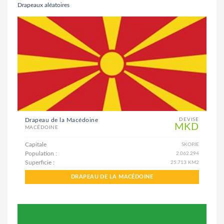
Drapeaux aléatoires
Drapeau de la Macédoine
DEVISE
MKD
MACÉDOINE
Capitale
SKOPJE
Population :
2.062.294
Superficie :
25.713 KM2
DRAPEAU DE LA MACÉDOINE