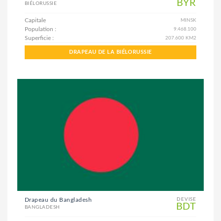
BYR
BIÉLORUSSIE
Capitale
MINSK
Population :
9.468.100
Superficie :
207.600 KM2
DRAPEAU DE LA BIÉLORUSSIE
Drapeau du Bangladesh
DEVISE
BDT
BANGLADESH