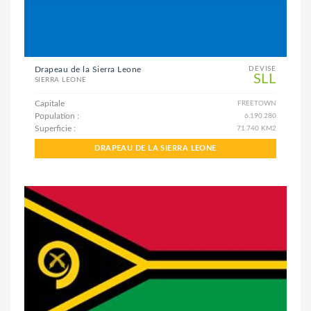
Drapeau de la Sierra Leone
DEVISE
SLL
SIERRA LEONE
Capitale
FREETOWN
Population :
6.190.280
Superficie :
71.740 KM2
DRAPEAU DE LA SIERRA LEONE