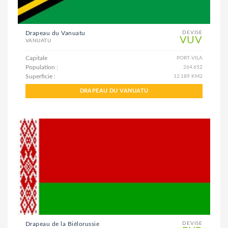
Drapeau du Vanuatu
DEVISE
VUV
VANUATU
Capitale
PORT-VILA
Population :
264.652
Superficie :
12.189 KM2
DRAPEAU DU VANUATU
Drapeau de la Biélorussie
DEVISE