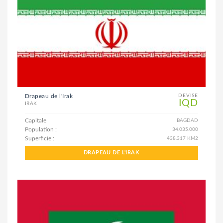
Drapeau de l'Irak
DEVISE
IQD
IRAK
Capitale
BAGDAD
Population :
34.035.000
Superficie :
438.317 KM2
DRAPEAU DE L'IRAK