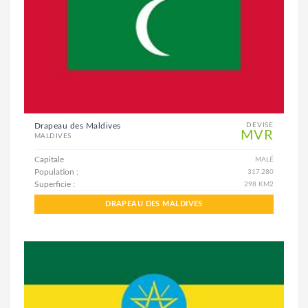
Drapeau des Maldives
DEVISE
MVR
MALDIVES
Capitale
MALÉ
Population :
317.280
Superficie :
298 KM2
DRAPEAU DES MALDIVES