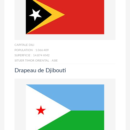
CAPITALE
DILI
POPULATION :
1.066.409
SUPERFICIE :
14.874 KM2
SITUER TIMOR ORIENTAL :
ASIE
Drapeau de Djibouti