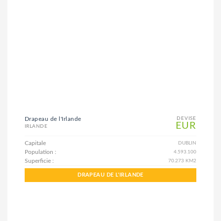
Drapeau de l'Irlande
DEVISE
EUR
IRLANDE
Capitale
DUBLIN
Population :
4.593.100
Superficie :
70.273 KM2
DRAPEAU DE L'IRLANDE