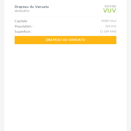
Drapeau du Vanuatu
DEVISE
VUV
VANUATU
Capitale
PORT-VILA
Population :
264.652
Superficie :
12.189 KM2
DRAPEAU DU VANUATU