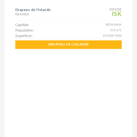
Drapeau de l'Islande
DEVISE
ISK
ISLANDE
Capitale
REYKJAVIK
Population :
325.671
Superficie :
103.000 KM2
DRAPEAU DE L'ISLANDE