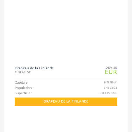
Drapeau de la Finlande
DEVISE
EUR
FINLANDE
Capitale
HELSINKI
Population :
5.452.821
Superficie :
338.145 KM2
DRAPEAU DE LA FINLANDE