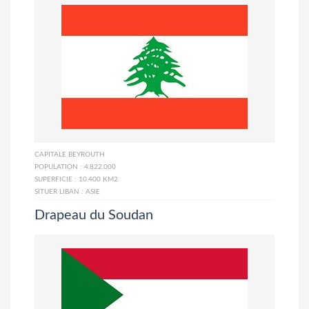
CAPITALE
BEYROUTH
POPULATION :
4.822.000
SUPERFICIE :
10.400 KM2
SITUER LIBAN :
ASIE
Drapeau du Soudan