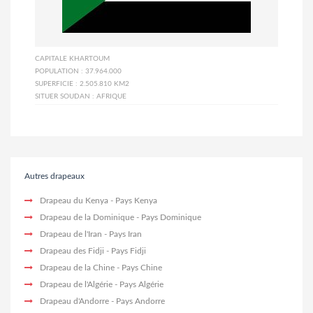
CAPITALE
KHARTOUM
POPULATION :
37.964.000
SUPERFICIE :
2.505.810 KM2
SITUER SOUDAN :
AFRIQUE
Autres drapeaux
Drapeau du Kenya
- Pays Kenya
Drapeau de la Dominique
- Pays Dominique
Drapeau de l'Iran
- Pays Iran
Drapeau des Fidji
- Pays Fidji
Drapeau de la Chine
- Pays Chine
Drapeau de l'Algérie
- Pays Algérie
Drapeau d'Andorre
- Pays Andorre