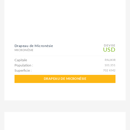
Drapeau de Micronésie
DEVISE
USD
MICRONÉSIE
Capitale
PALIKIR
Population :
101.351
Superficie :
702 KM2
DRAPEAU DE MICRONÉSIE