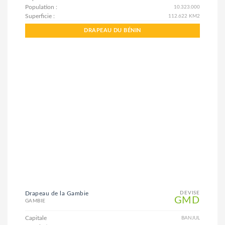
Population :
10.323.000
Superficie :
112.622 KM2
DRAPEAU DU BÉNIN
Drapeau de la Gambie
DEVISE
GMD
GAMBIE
Capitale
BANJUL