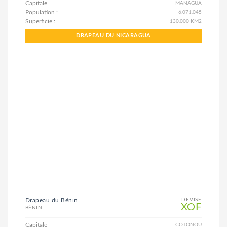
Capitale
MANAGUA
Population :
6.071.045
Superficie :
130.000 KM2
DRAPEAU DU NICARAGUA
Drapeau du Bénin
DEVISE
XOF
BÉNIN
Capitale
COTONOU