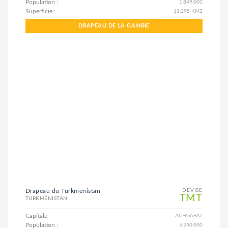
Population :
1.849.000
Superficie :
11.295 KM2
DRAPEAU DE LA GAMBIE
Drapeau du Turkménistan
DEVISE
TMT
TURKMÉNISTAN
Capitale
ACHGABAT
Population :
5.240.000