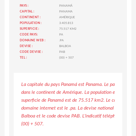
PAYS :
PANAMÁ
CAPITAL :
PANAMA
CONTINENT :
AMÉRIQUE
POPULATION :
3.405.813
SUPERFICIE :
75.517 KM2
CODE PAYS:
PA
DOMAINE WEB :
.PA
DEVISE :
BALBOA
CODE DEVISE :
PAB
TEL :
(00) + 507
La capitale du pays Panamá est Panama. Le pays de Pana
dans le continent de Amérique. La population est de 3.40
superficie de Panamá est de 75.517 km2. Le code pays es
domaine internet est le .pa. La devise national du pays 
Balboa et le code devise PAB. L'indicatif téléphonique d
(00) + 507.