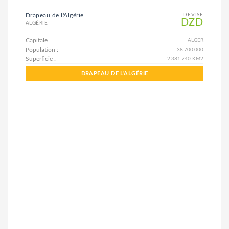
Drapeau de l'Algérie
DEVISE
DZD
ALGÉRIE
Capitale
ALGER
Population :
38.700.000
Superficie :
2.381.740 KM2
DRAPEAU DE L'ALGÉRIE