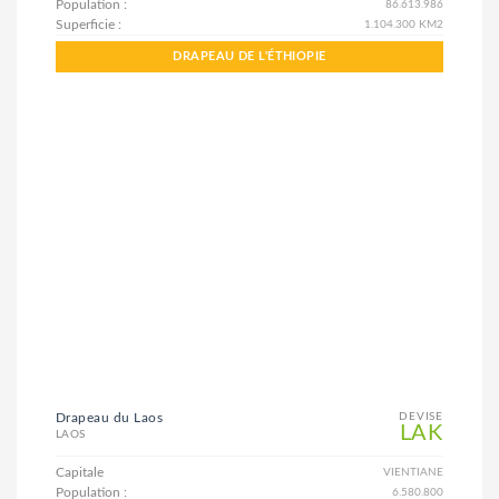
Population :
86.613.986
Superficie :
1.104.300 KM2
DRAPEAU DE L'ÉTHIOPIE
Drapeau du Laos
DEVISE
LAK
LAOS
Capitale
VIENTIANE
Population :
6.580.800