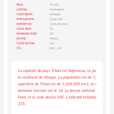
PAYS :
TCHAD
CAPITAL :
NDJAMENA
CONTINENT :
AFRIQUE
POPULATION :
12.825.000
SUPERFICIE :
1.284.000 KM2
CODE PAYS:
TD
DOMAINE WEB :
.TD
DEVISE :
FRANC
CODE DEVISE :
XAF
TEL :
(00) + 235
La capitale du pays Tchad est Ndjamena. Le pays de Tchad
le continent de Afrique. La population est de 12.825.000 
superficie de Tchad est de 1.284.000 km2. Le code pays 
domaine internet est le .td. La devise national du pays de
Franc et le code devise XAF. L'indicatif téléphonique de T
235.