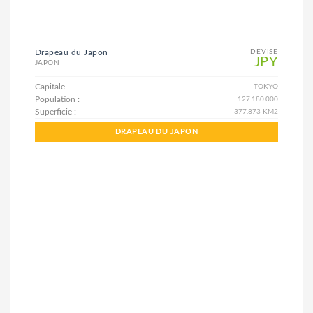
Drapeau du Japon
DEVISE
JPY
JAPON
Capitale
TOKYO
Population :
127.180.000
Superficie :
377.873 KM2
DRAPEAU DU JAPON