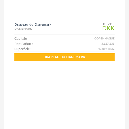
Drapeau du Danemark
DEVISE
DKK
DANEMARK
Capitale
COPENHAGUE
Population :
5.627.235
Superficie :
43.094 KM2
DRAPEAU DU DANEMARK