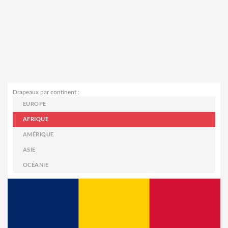
Drapeaux par continent :
EUROPE
AFRIQUE
AMÉRIQUE
ASIE
OCÉANIE