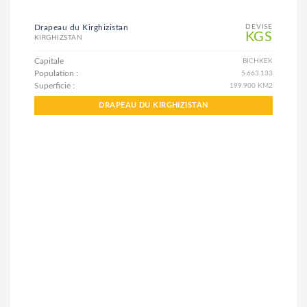
Drapeau du Kirghizistan
DEVISE
KGS
KIRGHIZSTAN
Capitale
BICHKEK
Population :
5.663.133
Superficie :
199.900 KM2
DRAPEAU DU KIRGHIZISTAN