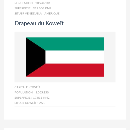
POPULATION :
28.946.101
SUPERFICIE :
912.050 KM2
SITUER VÉNÉZUELA :
AMÉRIQUE
Drapeau du Koweït
CAPITALE
KOWEÏT
POPULATION :
3.065.850
SUPERFICIE :
17.818 KM2
SITUER KOWEÏT :
ASIE