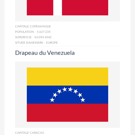
CAPITALE
COPENHAGUE
POPULATION :
5.627.235
SUPERFICIE :
43.094 KM2
SITUER DANEMARK :
EUROPE
Drapeau du Venezuela
CAPITALE
CARACAS