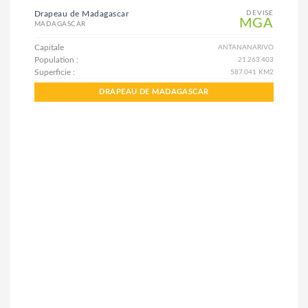
Drapeau de Madagascar
DEVISE
MGA
MADAGASCAR
Capitale
ANTANANARIVO
Population :
21.263.403
Superficie :
587.041 KM2
DRAPEAU DE MADAGASCAR