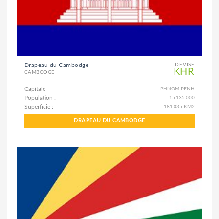
Drapeau du Cambodge
DEVISE
KHR
CAMBODGE
Capitale
PHNOM PENH
Population :
15.135.000
Superficie :
181.035 KM2
DRAPEAU DU CAMBODGE