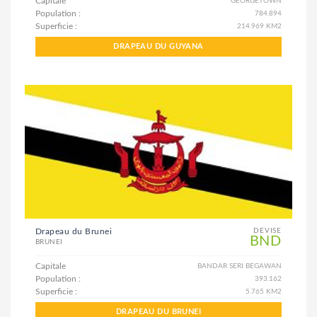
Capitale
GEORGETOWN
Population :
784.894
Superficie :
214.969 KM2
DRAPEAU DU GUYANA
Drapeau du Brunei
DEVISE
BND
BRUNEI
Capitale
BANDAR SERI BEGAWAN
Population :
393.162
Superficie :
5.765 KM2
DRAPEAU DU BRUNEI