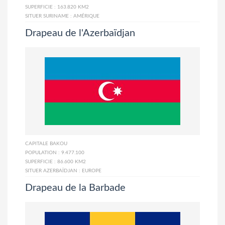
SUPERFICIE :
163.820 KM2
SITUER SURINAME :
AMÉRIQUE
Drapeau de l'Azerbaïdjan
CAPITALE
BAKOU
POPULATION :
9.477.100
SUPERFICIE :
86.600 KM2
SITUER AZERBAÏDJAN :
EUROPE
Drapeau de la Barbade