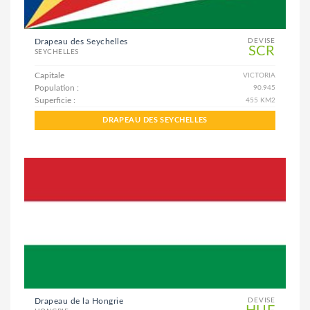
Drapeau des Seychelles
DEVISE
SCR
SEYCHELLES
Capitale
VICTORIA
Population :
90.945
Superficie :
455 KM2
DRAPEAU DES SEYCHELLES
Drapeau de la Hongrie
DEVISE