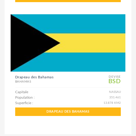
Drapeau des Bahamas
DEVISE
BSD
BAHAMAS
Capitale
NASSAU
Population :
351.461
Superficie :
13.878 KM2
DRAPEAU DES BAHAMAS