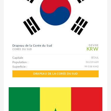
Drapeau de la Corée du Sud
DEVISE
KRW
CORÉE DU SUD
Capitale
SÉOUL
Population :
50.219.669
Superficie :
99.538 KM2
DRAPEAU DE LA CORÉE DU SUD