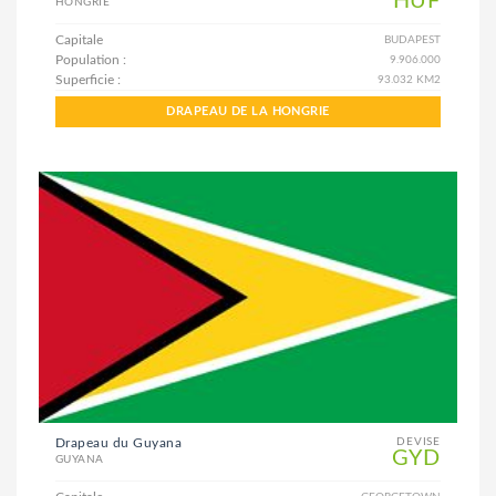
HUF
HONGRIE
Capitale
BUDAPEST
Population :
9.906.000
Superficie :
93.032 KM2
DRAPEAU DE LA HONGRIE
Drapeau du Guyana
DEVISE
GYD
GUYANA