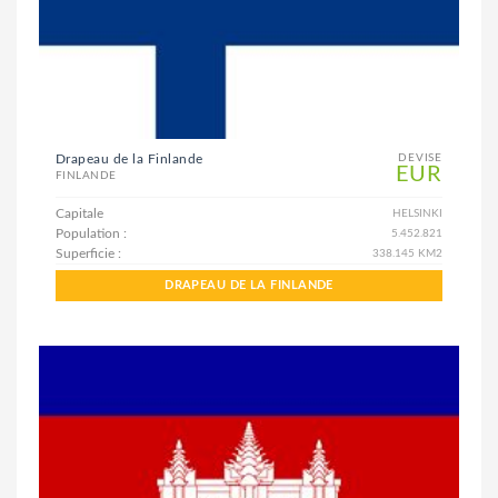
Drapeau de la Finlande
DEVISE
EUR
FINLANDE
Capitale
HELSINKI
Population :
5.452.821
Superficie :
338.145 KM2
DRAPEAU DE LA FINLANDE