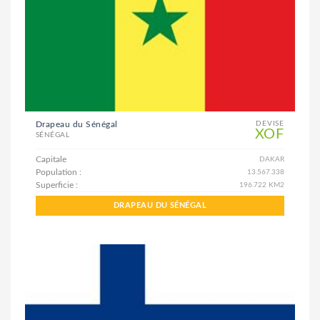
Drapeau du Sénégal
DEVISE
XOF
SÉNÉGAL
Capitale
DAKAR
Population :
13.567.338
Superficie :
196.722 KM2
DRAPEAU DU SÉNÉGAL