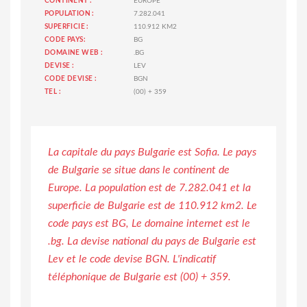
CONTINENT :
EUROPE
POPULATION :
7.282.041
SUPERFICIE :
110.912 KM2
CODE PAYS:
BG
DOMAINE WEB :
.BG
DEVISE :
LEV
CODE DEVISE :
BGN
TEL :
(00) + 359
La capitale du pays Bulgarie est Sofia. Le pays
de Bulgarie se situe dans le continent de
Europe. La population est de 7.282.041 et la
superficie de Bulgarie est de 110.912 km2. Le
code pays est BG, Le domaine internet est le
.bg. La devise national du pays de Bulgarie est
Lev et le code devise BGN. L'indicatif
téléphonique de Bulgarie est (00) + 359.