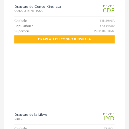
Drapeau du Congo Kinshasa
DEVISE
CDF
CONGO-KINSHASA
Capitale
KINSHASA
Population :
67.514.000
Superficie :
2.344.860 KM2
DRAPEAU DU CONGO KINSHASA
Drapeau de la Libye
DEVISE
LYD
LIBYE
Capitale
TRIPOLI