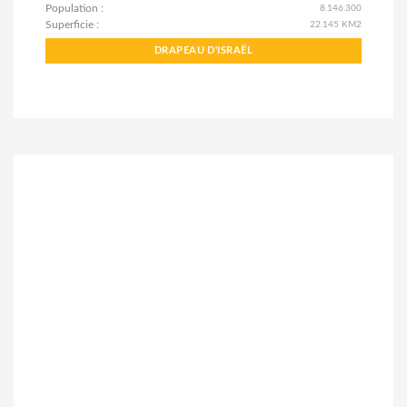
Population :
8.146.300
Superficie :
22.145 KM2
DRAPEAU D'ISRAËL