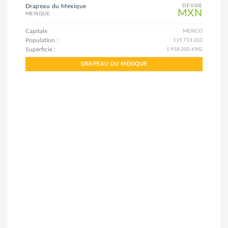
Drapeau du Mexique
DEVISE
MXN
MEXIQUE
Capitale
MEXICO
Population :
119.713.203
Superficie :
1.958.200 KM2
DRAPEAU DU MEXIQUE