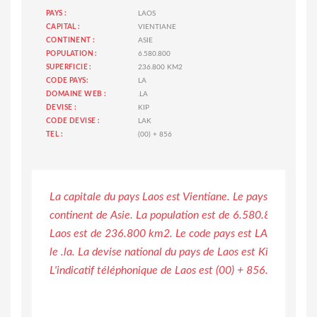
PAYS :
LAOS
CAPITAL :
VIENTIANE
CONTINENT :
ASIE
POPULATION :
6.580.800
SUPERFICIE :
236.800 KM2
CODE PAYS:
LA
DOMAINE WEB :
.LA
DEVISE :
KIP
CODE DEVISE :
LAK
TEL :
(00) + 856
La capitale du pays Laos est Vientiane. Le pays de Laos se
continent de Asie. La population est de 6.580.800 et la s
Laos est de 236.800 km2. Le code pays est LA, Le domain
le .la. La devise national du pays de Laos est Kip et le c
L'indicatif téléphonique de Laos est (00) + 856.