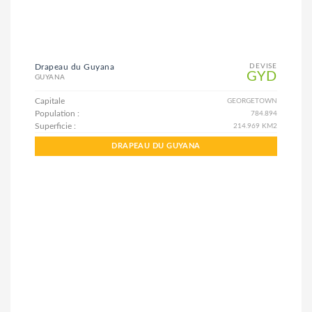
Drapeau du Guyana
DEVISE
GYD
GUYANA
Capitale
GEORGETOWN
Population :
784.894
Superficie :
214.969 KM2
DRAPEAU DU GUYANA