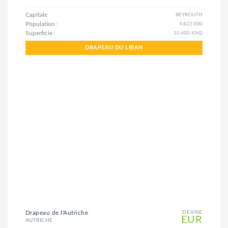
Capitale
BEYROUTH
Population :
4.822.000
Superficie :
10.400 KM2
DRAPEAU DU LIBAN
Drapeau de l'Autriche
DEVISE
EUR
AUTRICHE