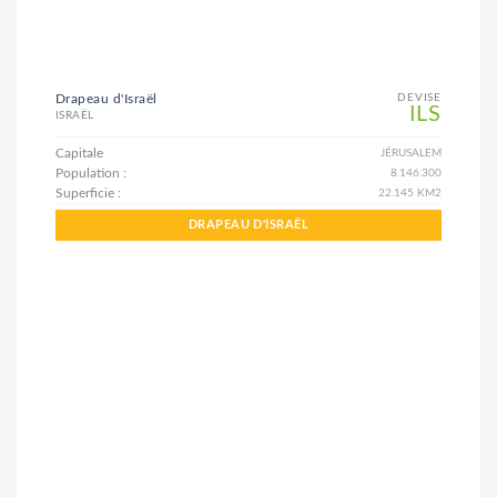
Drapeau d'Israël
DEVISE
ILS
ISRAËL
Capitale
JÉRUSALEM
Population :
8.146.300
Superficie :
22.145 KM2
DRAPEAU D'ISRAËL