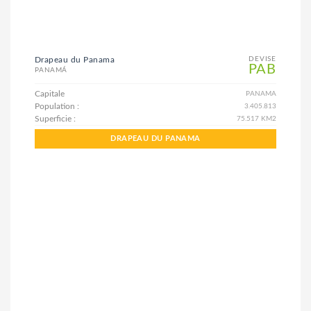
Drapeau du Panama
DEVISE
PAB
PANAMÁ
Capitale
PANAMA
Population :
3.405.813
Superficie :
75.517 KM2
DRAPEAU DU PANAMA