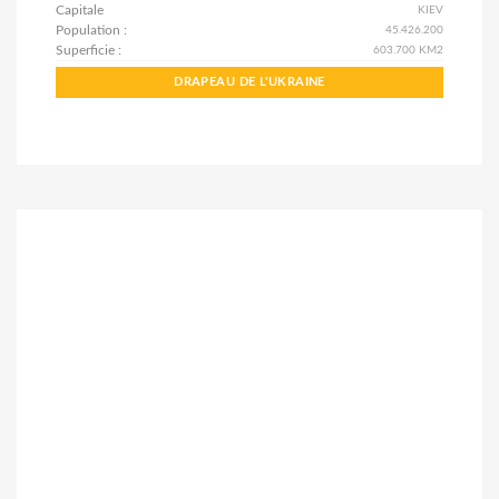
Capitale
KIEV
Population :
45.426.200
Superficie :
603.700 KM2
DRAPEAU DE L'UKRAINE