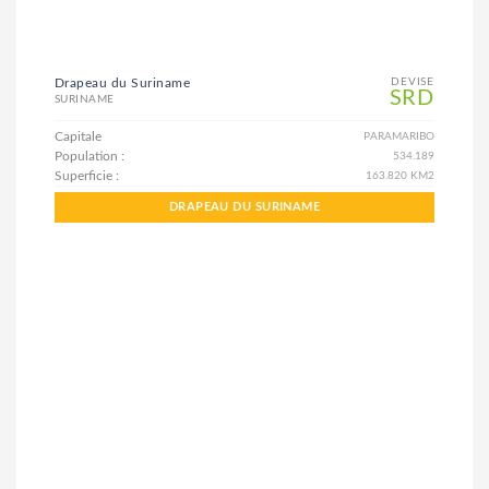
Drapeau du Suriname
DEVISE
SRD
SURINAME
Capitale
PARAMARIBO
Population :
534.189
Superficie :
163.820 KM2
DRAPEAU DU SURINAME