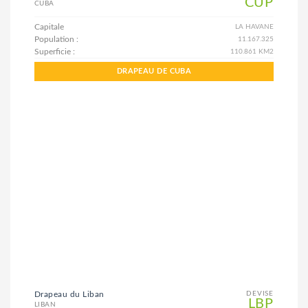
CUP
CUBA
Capitale
LA HAVANE
Population :
11.167.325
Superficie :
110.861 KM2
DRAPEAU DE CUBA
Drapeau du Liban
DEVISE
LBP
LIBAN