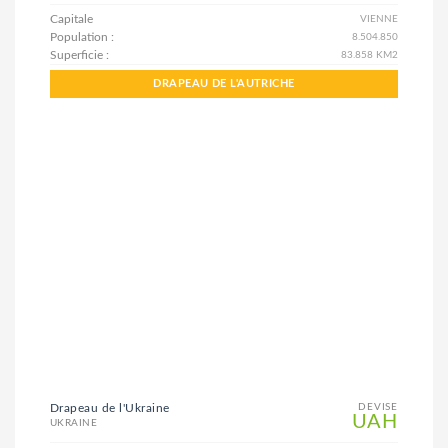
Capitale
VIENNE
Population :
8.504.850
Superficie :
83.858 KM2
DRAPEAU DE L'AUTRICHE
Drapeau de l'Ukraine
DEVISE
UAH
UKRAINE