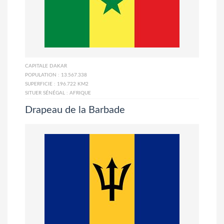
CAPITALE
DAKAR
POPULATION :
13.567.338
SUPERFICIE :
196.722 KM2
SITUER SÉNÉGAL :
AFRIQUE
Drapeau de la Barbade