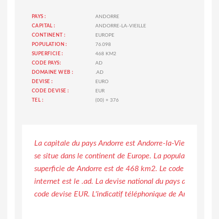
PAYS :
ANDORRE
CAPITAL :
ANDORRE-LA-VIEILLE
CONTINENT :
EUROPE
POPULATION :
76.098
SUPERFICIE :
468 KM2
CODE PAYS:
AD
DOMAINE WEB :
.AD
DEVISE :
EURO
CODE DEVISE :
EUR
TEL :
(00) + 376
La capitale du pays Andorre est Andorre-la-Vieille. Le pa
se situe dans le continent de Europe. La population est d
superficie de Andorre est de 468 km2. Le code pays est 
internet est le .ad. La devise national du pays de Andorre 
code devise EUR. L'indicatif téléphonique de Andorre est 